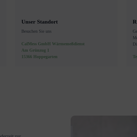
Unser Standort
R
Besuchen Sie uns
Ge
Mo
CalMess GmbH Wärmemeßdienst
Di
Am Grünzug 1
15366 Hoppegarten
Te
derzeit zur