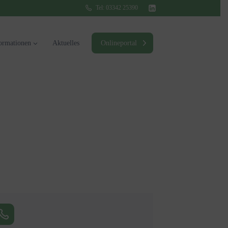
Tel:
03342 25390
ormationen
Aktuelles
Onlineportal