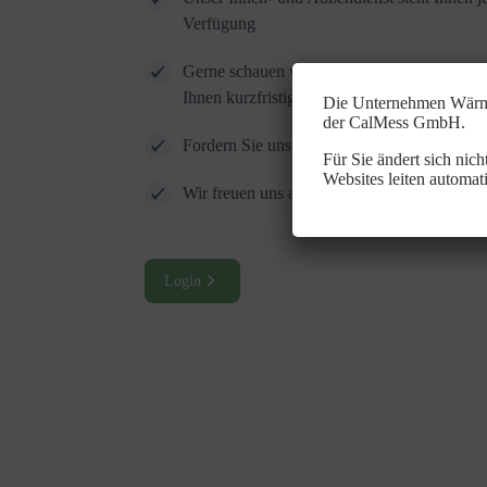
Verfügung
Gerne schauen wir uns Ihr Objekt vor Ort an
Ihnen kurzfristig ein optimales Angebot
Die Unternehmen Wärme
der
CalMess GmbH
.
Fordern Sie uns, denn Qualität hat einen N
Für Sie ändert sich nic
Websites leiten automat
Wir freuen uns auf Ihren Anruf…
Login