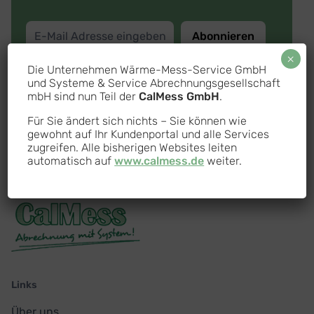
Abonnieren
×
Mit Eingabe Ihrer E-Mail-Adresse stimmen Sie der
Die Unternehmen Wärme-Mess-Service GmbH
und Systeme & Service Abrechnungsgesellschaft
Zusendung des Newsletters durch die CalMess GmbH
mbH sind nun Teil der
CalMess GmbH
.
Wärmemeßdienst zu. Diese Einwilligung ist freiwillig und
kann jederzeit mit Wirkung für die Zukunft widerrufen
Für Sie ändert sich nichts – Sie können wie
werden. Weitere Informationen finden Sie in
gewohnt auf Ihr Kundenportal und alle Services
unserer
Datenschutzerklärung
.
zugreifen. Alle bisherigen Websites leiten
automatisch auf
www.calmess.de
weiter.
Links
Über uns